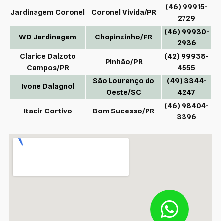
(46) 99915-
Jardinagem Coronel
Coronel Vivida/PR
2729
(46) 99930-
WD Jardinagem
Chopinzinho/PR
2936
Clarice Dalzoto
(42) 99938-
Pinhão/PR
Campos/PR
4555
São Lourenço do
(49) 3344-
Ivone Dalagnol
Oeste/SC
4247
(46) 98404-
Itacir Cortivo
Bom Sucesso/PR
3396