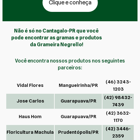
Clique e conheça
Não é só no Cantagalo-PR que você
pode encontrar as gramas e produtos
da Grameira Negrello!
Você encontra nossos produtos nos seguintes
parceiros:
(46) 3243-
Vidal Flores
Mangueirinha/PR
1203
(42) 98432-
Jose Carlos
Guarapuava/PR
7439
(42) 3632-
Haus Hom
Guarapuava/PR
1170
(42) 3446-
Floricultura Machula
Prudentópolis/PR
2359