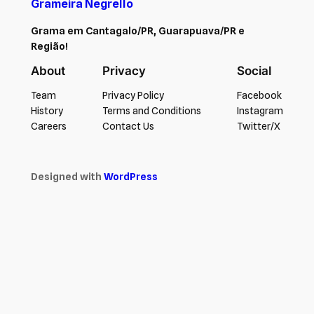
Grameira Negrello
Grama em Cantagalo/PR, Guarapuava/PR e
Região!
About
Privacy
Social
Team
Privacy Policy
Facebook
History
Terms and Conditions
Instagram
Careers
Contact Us
Twitter/X
Designed with
WordPress