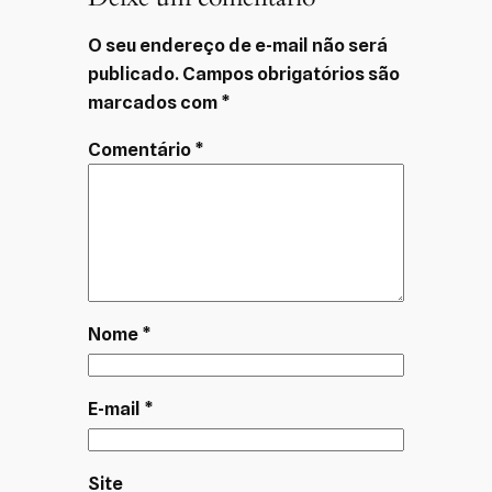
O seu endereço de e-mail não será
publicado.
Campos obrigatórios são
marcados com
*
Comentário
*
Nome
*
E-mail
*
Site