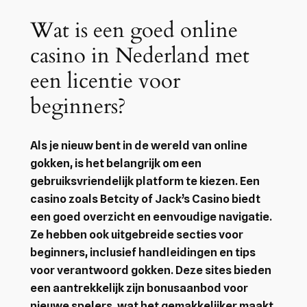
Wat is een goed online
casino in Nederland met
een licentie voor
beginners?
Als je nieuw bent in de wereld van online
gokken, is het belangrijk om een
gebruiksvriendelijk platform te kiezen. Een
casino zoals Betcity of Jack’s Casino biedt
een goed overzicht en eenvoudige navigatie.
Ze hebben ook uitgebreide secties voor
beginners, inclusief handleidingen en tips
voor verantwoord gokken. Deze sites bieden
een aantrekkelijk zijn bonusaanbod voor
nieuwe spelers, wat het gemakkelijker maakt