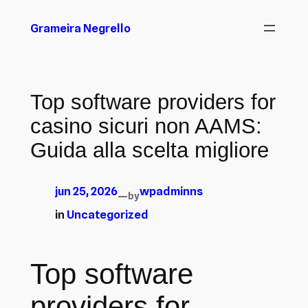
Grameira Negrello
Top software providers for
casino sicuri non AAMS:
Guida alla scelta migliore
jun 25, 2026
wpadminns
by
—
in
Uncategorized
Top software
providers for