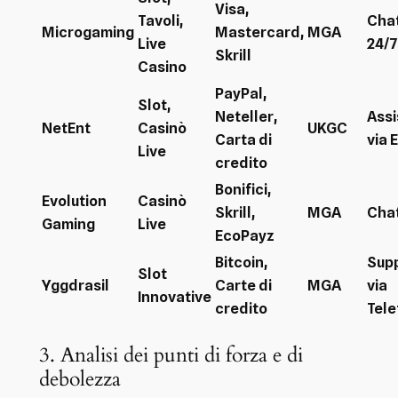
Visa,
Tavoli,
Chat
Microgaming
Mastercard,
MGA
Live
24/7
Skrill
Casino
PayPal,
Slot,
Neteller,
Ass
NetEnt
Casinò
UKGC
Carta di
via 
Live
credito
Bonifici,
Evolution
Casinò
Skrill,
MGA
Chat
Gaming
Live
EcoPayz
Bitcoin,
Sup
Slot
Yggdrasil
Carte di
MGA
via
Innovative
credito
Tele
3. Analisi dei punti di forza e di
debolezza