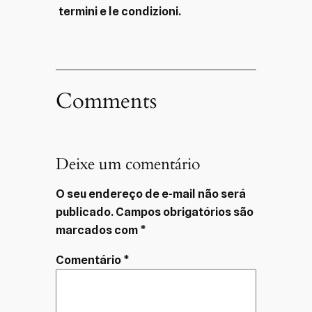
termini e le condizioni.
Comments
Deixe um comentário
O seu endereço de e-mail não será
publicado.
Campos obrigatórios são
marcados com
*
Comentário
*