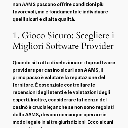
non AAMS possono offrire condizioni più
favorevoli, ma è fondamentale individuare
quelli sicuri e di alta qualità.
1. Gioco Sicuro: Scegliere i
Migliori Software Provider
Quando si tratta di selezionare i
top software
providers per casino sicuri non AAMS
, il
primo passo è valutare la reputazione del
fornitore. È essenziale controllare le
recensioni degli utenti e le valutazioni degli
esperti. Inoltre, considerare la licenza del
casinò è cruciale; anche se non sono regolati
dalla AAMS, devono comunque operare in
modo legale in altre giurisdizioni. Ecco alcuni