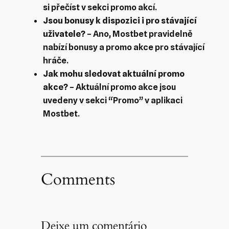
si přečíst v sekci promo akcí.
Jsou bonusy k dispozici i pro stávající
uživatele?
– Ano, Mostbet pravidelně
nabízí bonusy a promo akce pro stávající
hráče.
Jak mohu sledovat aktuální promo
akce?
– Aktuální promo akce jsou
uvedeny v sekci “Promo” v aplikaci
Mostbet.
Comments
Deixe um comentário