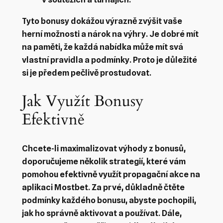
Tyto bonusy dokážou výrazně zvýšit vaše
herní možnosti a nárok na výhry. Je dobré mít
na paměti, že každá nabídka může mít svá
vlastní pravidla a podmínky. Proto je důležité
si je předem pečlivě prostudovat.
Jak Využít Bonusy
Efektivně
Chcete-li maximalizovat výhody z bonusů,
doporučujeme několik strategií, které vám
pomohou efektivně využít propagační akce na
aplikaci Mostbet. Za prvé, důkladně čtěte
podmínky každého bonusu, abyste pochopili,
jak ho správně aktivovat a používat. Dále,