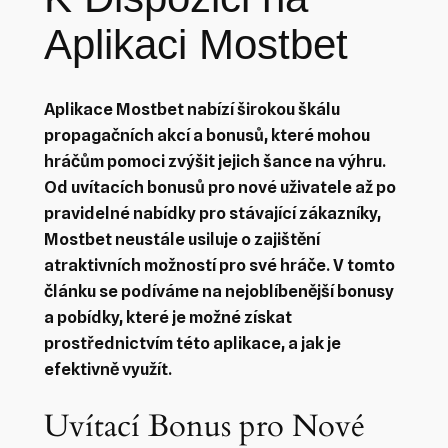
Aplikaci Mostbet
Aplikace Mostbet nabízí širokou škálu
propagačních akcí a bonusů, které mohou
hráčům pomoci zvýšit jejich šance na výhru.
Od uvítacích bonusů pro nové uživatele až po
pravidelné nabídky pro stávající zákazníky,
Mostbet neustále usiluje o zajištění
atraktivních možností pro své hráče. V tomto
článku se podíváme na nejoblíbenější bonusy
a pobídky, které je možné získat
prostřednictvím této aplikace, a jak je
efektivně využít.
Uvítací Bonus pro Nové