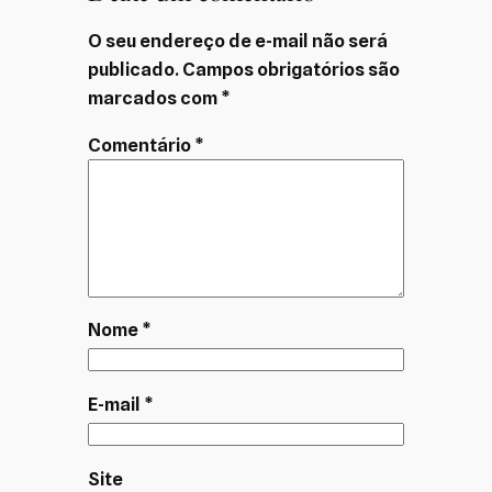
O seu endereço de e-mail não será
publicado.
Campos obrigatórios são
marcados com
*
Comentário
*
Nome
*
E-mail
*
Site