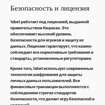
Безопасность и лицензия
1xbet работает под лицензией, выданной
правительством Кюрасао. Это
обеспечивает высокий уровень
безопасности для игроков и защиту их
данных. Лицензия гарантирует, что казино
соблюдает все нормативные требования и
стандарты, установленные регуляторами.
Кроме того, 1xbet использует современные
технологии шифрования для защиты
личных данных пользователей. Все
финансовые транзакции выполняются с
соблюдением строгих стандартов
безопасности, что делает игру безопасной и
надежной.