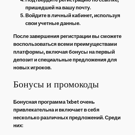
пришедшей на вашу почту.
Войдите в личный кабинет, используя
свои учетные данные.
После завершения регистрации вы сможете
воспользоваться всеми преимуществами
платформы, включая бонусы на первый
депозит и специальные предложения для
новых игроков.
Бонусы и промокоды
Бонусная программа 1xbet очень
привлекательна и включает в себя
несколько различных предложений. Среди
них: