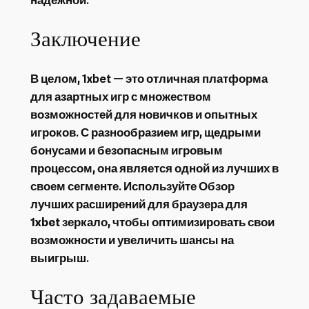
Заключение
В целом, 1xbet — это отличная платформа
для азартных игр с множеством
возможностей для новичков и опытных
игроков. С разнообразием игр, щедрыми
бонусами и безопасным игровым
процессом, она является одной из лучших в
своем сегменте. Используйте
Обзор
лучших расширений для браузера для
1xbet зеркало
, чтобы оптимизировать свои
возможности и увеличить шансы на
выигрыш.
Часто задаваемые