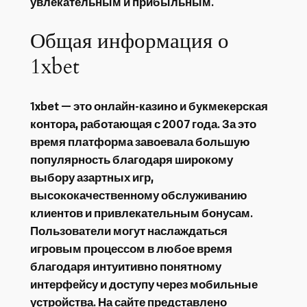
увлекательным и прибыльным.
Общая информация о
1xbet
1xbet — это онлайн-казино и букмекерская
контора, работающая с 2007 года. За это
время платформа завоевала большую
популярность благодаря широкому
выбору азартных игр,
высококачественному обслуживанию
клиентов и привлекательным бонусам.
Пользователи могут наслаждаться
игровым процессом в любое время
благодаря интуитивно понятному
интерфейсу и доступу через мобильные
устройства. На сайте представлено