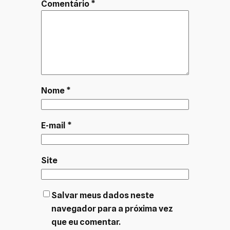
Comentário
*
Nome
*
E-mail
*
Site
Salvar meus dados neste
navegador para a próxima vez
que eu comentar.