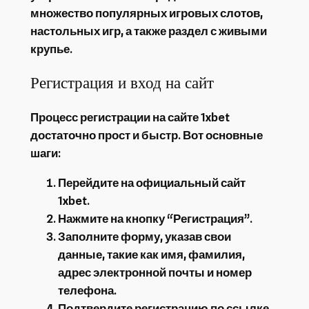
множество популярных игровых слотов,
настольных игр, а также раздел с живыми
крупье.
Регистрация и вход на сайт
Процесс регистрации на сайте 1xbet
достаточно прост и быстр. Вот основные
шаги:
Перейдите на официальный сайт
1xbet.
Нажмите на кнопку “Регистрация”.
Заполните форму, указав свои
данные, такие как имя, фамилия,
адрес электронной почты и номер
телефона.
Подтвердите регистрацию по ссылке,