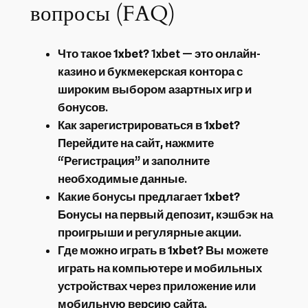
вопросы (FAQ)
Что такое 1xbet?
1xbet — это онлайн-
казино и букмекерская контора с
широким выбором азартных игр и
бонусов.
Как зарегистрироваться в 1xbet?
Перейдите на сайт, нажмите
“Регистрация” и заполните
необходимые данные.
Какие бонусы предлагает 1xbet?
Бонусы на первый депозит, кэшбэк на
проигрыши и регулярные акции.
Где можно играть в 1xbet?
Вы можете
играть на компьютере и мобильных
устройствах через приложение или
мобильную версию сайта.