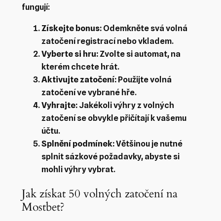
fungují:
Získejte bonus:
Odemkněte svá volná
zatočení registrací nebo vkladem.
Vyberte si hru:
Zvolte si automat, na
kterém chcete hrát.
Aktivujte zatočení:
Použijte volná
zatočení ve vybrané hře.
Vyhrajte:
Jakékoli výhry z volných
zatočení se obvykle přičítají k vašemu
účtu.
Splnění podmínek:
Většinou je nutné
splnit sázkové požadavky, abyste si
mohli výhry vybrat.
Jak získat 50 volných zatočení na
Mostbet?