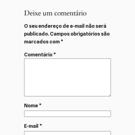
Deixe um comentário
O seu endereço de e-mail não será
publicado.
Campos obrigatórios são
marcados com
*
Comentário
*
Nome
*
E-mail
*