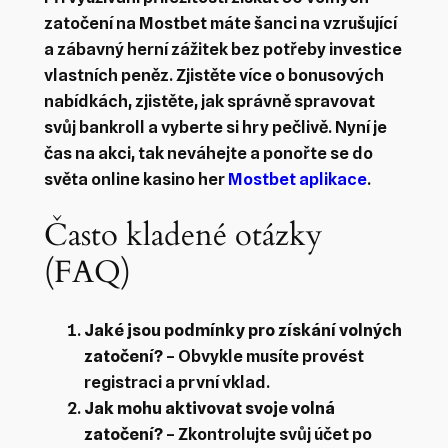
zatočení na Mostbet máte šanci na vzrušující
a zábavný herní zážitek bez potřeby investice
vlastních peněz. Zjistěte více o bonusových
nabídkách, zjistěte, jak správně spravovat
svůj bankroll a vyberte si hry pečlivě. Nyní je
čas na akci, tak neváhejte a ponořte se do
světa online kasino her
Mostbet aplikace
.
Často kladené otázky
(FAQ)
Jaké jsou podmínky pro získání volných
zatočení?
– Obvykle musíte provést
registraci a první vklad.
Jak mohu aktivovat svoje volná
zatočení?
– Zkontrolujte svůj účet po