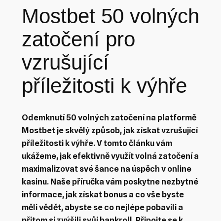
Mostbet 50 volných
zatočení pro
vzrušující
příležitosti k výhře
Odemknutí 50 volných zatočení na platformě
Mostbet je skvělý způsob, jak získat vzrušující
příležitosti k výhře. V tomto článku vám
ukážeme, jak efektivně využít volná zatočení a
maximalizovat své šance na úspěch v online
kasinu. Naše příručka vám poskytne nezbytné
informace, jak získat bonus a co vše byste
měli vědět, abyste se co nejlépe pobavili a
přitom si zvýšili svůj bankroll. Připojte se k