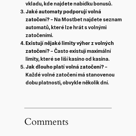
vkladu, kde najdete nabídku bonusů.
Jaké automaty podporují volná
zatočení?
– Na Mostbet najdete seznam
automatů, které lze hrát s volnými
zatočeními.
Existují nějaké limity výher z volných
zatočení?
– Často existují maximální
limity, které se liší kasino od kasina.
Jak dlouho platí volná zatočení?
–
Každé volné zatočení má stanovenou
dobu platnosti, obvykle několik dní.
Comments