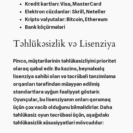
Kredit kartları: Visa, MasterCard
Elektron cüzdanlar: Skrill, Neteller
Kripto valyutalar: Bitcoin, Ethereum
Bank köçürmələri
Təhlükəsizlik və Lisenziya
Pinco, müştərilərinin təhlükəsizliyini prioritet
olaraq qəbul edir. Bu kazino, beynəlxalq
lisenziya sahibi olan və təcrübəli tənzimləmə
orqanları tərəfindən müəyyən edilmiş
standartlara uyğun fəaliyyət göstərir.
Oyunçular, bu lisenziyanın onları qorumaq
üçün çox vacib olduğunu bilməlidirlər. Daha
təhlükəsiz oyun təcrübəsi üçün, aşağıdakı
təhlükəsizlik xüsusiyyətləri mövcuddur: