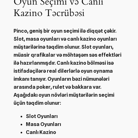
Oyun Seçimi və Canlı
Kazino Təcrübəsi
Pinco, geniş bir oyun seçimi ilə diqqət çəkir.
Slot, masa oyunları və canlı kazino oyunları
müştərilərinə təqdim olunur. Slot oyunları,
müasir qrafikalar və möhtəşəm səs effektləri
ilə hazırlanmışdır. Canlı kazino bölməsi isə
istifadəçilərə real dilerlərlə oyun oynama
imkanı tanıyır. Oyunların bəzi nümunələri
arasında poker, rulet və bakkara var.
Aşağıdakı oyun növləri müştərilərin seçimi
üçün təqdim olunur:
Slot Oyunları
Masa Oyunları
Canlı Kazino