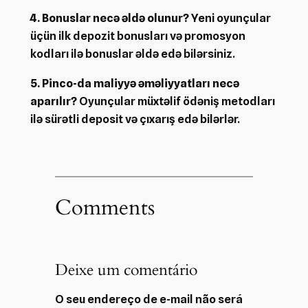
4. Bonuslar necə əldə olunur?
Yeni oyunçular
üçün ilk depozit bonusları və promosyon
kodları ilə bonuslar əldə edə bilərsiniz.
5. Pinco-da maliyyə əməliyyatları necə
aparılır?
Oyunçular müxtəlif ödəniş metodları
ilə sürətli deposit və çıxarış edə bilərlər.
Comments
Deixe um comentário
O seu endereço de e-mail não será