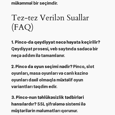
mükəmməl bir seçimdir.
Tez-tez Verilən Suallar
(FAQ)
1. Pinco-da qeydiyyat necə həyata keçirilir?
Qeydiyyat prosesi, veb saytında sadəcə bir
neçə addım ilə tamamlanır.
2. Pinco da oyun seçimi nədir?
Pinco, slot
oyunları, masa oyunları və canlı kazino
oyunları daxil olmaqla müxtəlif oyun
variantları təqdim edir.
3. Pinco-nun təhlükəsizlik tədbirləri
hansılardır?
SSL şifrələmə sistemi ilə
müştərilərin məlumatları qorunur.