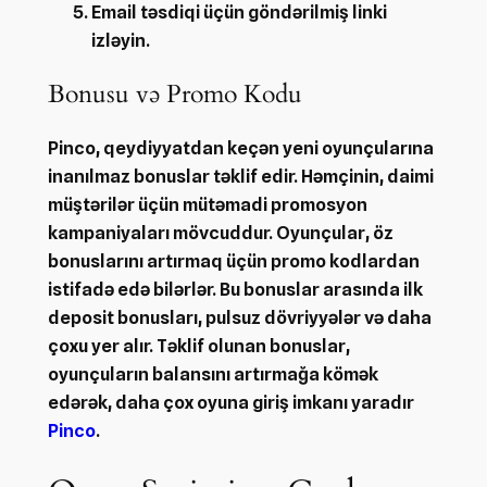
Email təsdiqi üçün göndərilmiş linki
izləyin.
Bonusu və Promo Kodu
Pinco, qeydiyyatdan keçən yeni oyunçularına
inanılmaz bonuslar təklif edir. Həmçinin, daimi
müştərilər üçün mütəmadi promosyon
kampaniyaları mövcuddur. Oyunçular, öz
bonuslarını artırmaq üçün promo kodlardan
istifadə edə bilərlər. Bu bonuslar arasında ilk
deposit bonusları, pulsuz dövriyyələr və daha
çoxu yer alır. Təklif olunan bonuslar,
oyunçuların balansını artırmağa kömək
edərək, daha çox oyuna giriş imkanı yaradır
Pinco
.