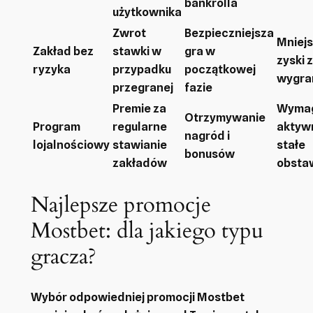
bankrolla
użytkownika
Zwrot
Bezpieczniejsza
Mniej
Zakład bez
stawki w
gra w
zyski z
ryzyka
przypadku
początkowej
wygra
przegranej
fazie
Premie za
Wyma
Otrzymywanie
Program
regularne
aktywn
nagród i
lojalnościowy
stawianie
stałe
bonusów
zakładów
obsta
Najlepsze promocje
Mostbet: dla jakiego typu
gracza?
Wybór odpowiedniej promocji Mostbet