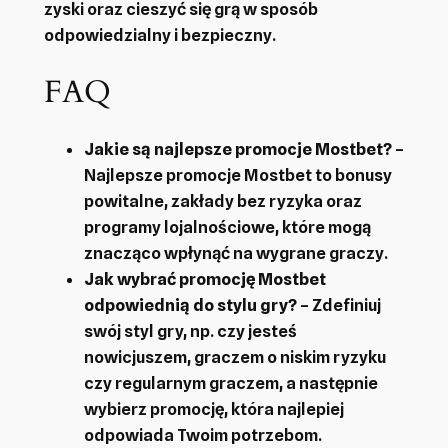
zyski oraz cieszyć się grą w sposób
odpowiedzialny i bezpieczny.
FAQ
Jakie są najlepsze promocje Mostbet?
–
Najlepsze promocje Mostbet to bonusy
powitalne, zakłady bez ryzyka oraz
programy lojalnościowe, które mogą
znacząco wpłynąć na wygrane graczy.
Jak wybrać promocję Mostbet
odpowiednią do stylu gry?
– Zdefiniuj
swój styl gry, np. czy jesteś
nowicjuszem, graczem o niskim ryzyku
czy regularnym graczem, a następnie
wybierz promocję, która najlepiej
odpowiada Twoim potrzebom.